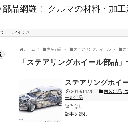
０部品網羅！ クルマの材料・加工
いて
ライセンス
ホーム
内装部品
ステアリングホイール
ス
「
ステアリングホイール部品
」
ステアリングホイ
2018/11/28
内装部品
,
ール部品
該当なし
記事を読む