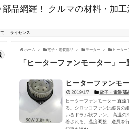
０部品網羅！ クルマの材料・加工
いて
ライセンス
ホーム
電子・電装部品
モーター
ヒーター
「
ヒーターファンモーター
」
一
ヒーターファンモ
2019/1/7
電子・電装部
ヒーターファンモーター 直流
る。シロッコファンは縦長の
いるドラム状ファン。 高温の
着される。温度調整、送風を行う