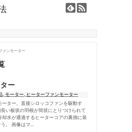
法
ファンモーター
覧
ーター
品
,
モーター
,
ヒーターファンモーター
モーター。直接シロッコファンを駆動す
細長い板状の羽根が筒状にとりつけられて
冷却水が通過するヒーターコアの裏側に装
。 画像はマ...