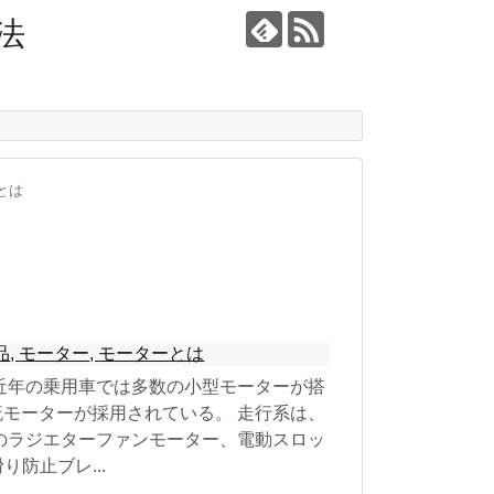
法
とは
品
,
モーター
,
モーターとは
近年の乗用車では多数の小型モーターが搭
モーターが採用されている。 走行系は、
のラジエターファンモーター、電動スロッ
防止ブレ...