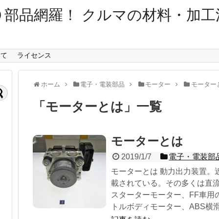
０部品網羅！ クルマの材料・加工
いて
ライセンス
ホーム
電子・電装部品
モーター
モーター
「
モーターとは
」
一覧
モーターとは
2019/1/7
電子・電装部
モーターとは 動力出力装置。
載されている。その多くは直流
スターターモーター、FF車用
トルボディモーター、ABS横滑り