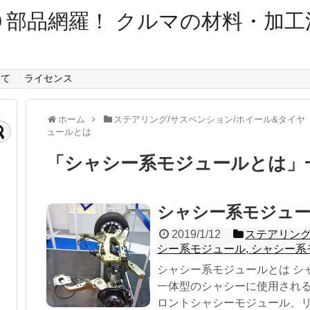
０部品網羅！ クルマの材料・加工
いて
ライセンス
ホーム
ステアリング/サスペンション/ホイール&タイヤ
ュールとは
「
シャシー系モジュールとは
」
シャシー系モジュ
2019/1/12
ステアリング
シー系モジュール
,
シャシー系
シャシー系モジュールとは シ
一体型のシャシーに使用される
ロントシャシーモジュール、リ