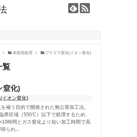
法
表面熱処理
プラズマ窒化(イオン窒化)
一覧
窒化)
(イオン窒化)
点を補う目的で開発された無公害加工法。
い臨界区域（550℃）以下で処理するため、
℃×10時間とガス窒化より短い加工時間で高
られ...