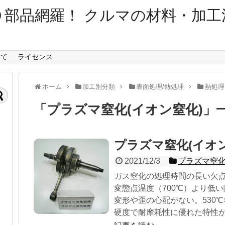
０部品網羅！ クルマの材料・加工
いて
ライセンス
ホーム
加工別分類
表面処理/熱処理
熱処理
「
プラズマ窒化(イオン窒化)
」
プラズマ窒化(イオン
2021/12/3
プラズマ窒化
ガス窒化の処理時間の長い欠
変態点温度（700℃）より低
変形や歪の心配がない。530
硬度で耐摩耗性に優れた特性が得