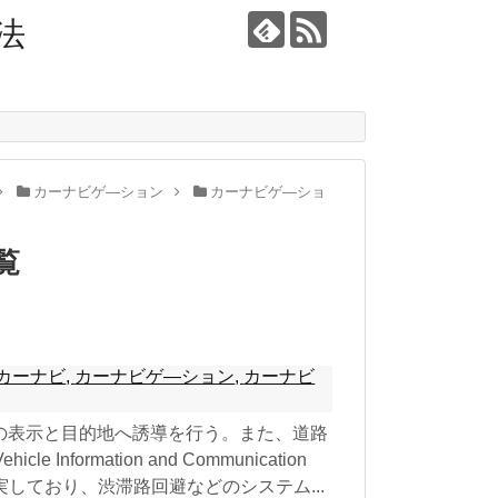
法
カーナビゲ―ション
カーナビゲ―ショ
覧
ン
カーナビ
,
カーナビゲ―ション
,
カーナビ
の表示と目的地へ誘導を行う。また、道路
Information and Communication
充実しており、渋滞路回避などのシステム...