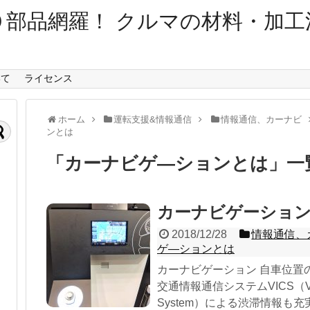
０部品網羅！ クルマの材料・加工
いて
ライセンス
ホーム
運転支援&情報通信
情報通信、カーナビ
ンとは
「
カーナビゲ―ションとは
」
一
カーナビゲーショ
2018/12/28
情報通信、
ゲ―ションとは
カーナビゲーション 自車位置
交通情報通信システムVICS（Vehicle 
System）による渋滞情報も